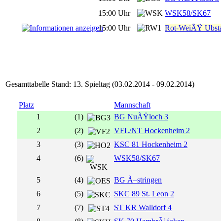
15:00 Uhr
WSK58/SK67
15:00 Uhr
Rot-WeiÃŸ Ubsta
Gesamttabelle Stand: 13. Spieltag (03.02.2014 - 09.02.2014)
Platz
Mannschaft
1
(1)
BG NuÃŸloch 3
2
(2)
VFL/NT Hockenheim 2
3
(3)
KSC 81 Hockenheim 2
4
(6)
WSK58/SK67
5
(4)
BG Ã–stringen
6
(5)
SKC 89 St. Leon 2
7
(7)
ST KR Walldorf 4