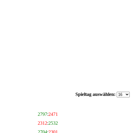
Spieltag auswählen:
2797
:
2471
2312
:
2532
2704
:
2301