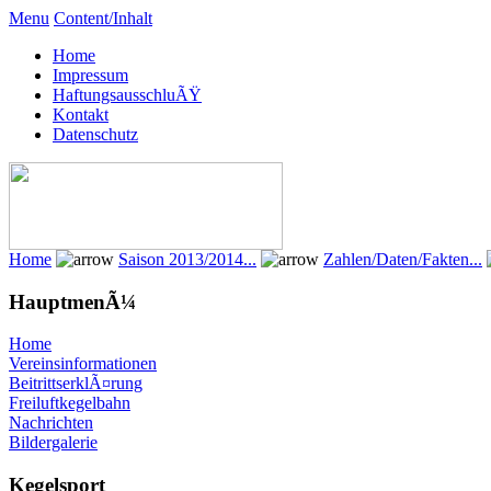
Menu
Content/Inhalt
Home
Impressum
HaftungsausschluÃŸ
Kontakt
Datenschutz
Home
Saison 2013/2014...
Zahlen/Daten/Fakten...
HauptmenÃ¼
Home
Vereinsinformationen
BeitrittserklÃ¤rung
Freiluftkegelbahn
Nachrichten
Bildergalerie
Kegelsport