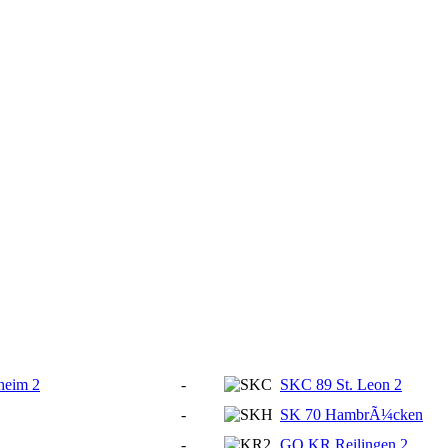
eim 2
-
SKC 89 St. Leon 2
-
SK 70 HambrÃ¼cken
-
GO KR Reilingen 2