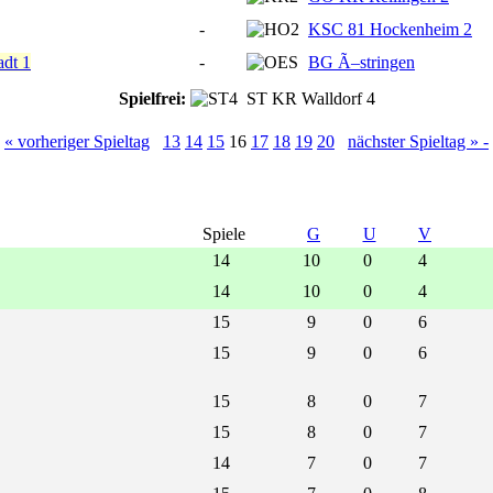
-
KSC 81 Hockenheim 2
dt 1
-
BG Ã–stringen
Spielfrei:
ST KR Walldorf 4
« vorheriger Spieltag
13
14
15
16
17
18
19
20
nächster Spieltag » -
Spiele
G
U
V
14
10
0
4
14
10
0
4
15
9
0
6
15
9
0
6
15
8
0
7
15
8
0
7
14
7
0
7