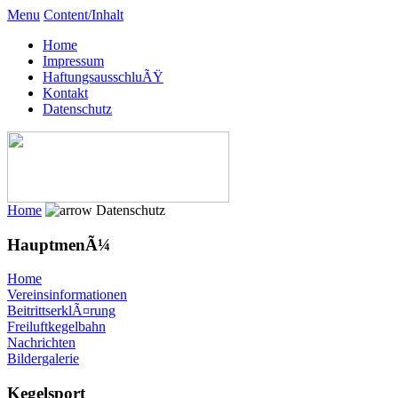
Menu
Content/Inhalt
Home
Impressum
HaftungsausschluÃŸ
Kontakt
Datenschutz
Home
Datenschutz
HauptmenÃ¼
Home
Vereinsinformationen
BeitrittserklÃ¤rung
Freiluftkegelbahn
Nachrichten
Bildergalerie
Kegelsport