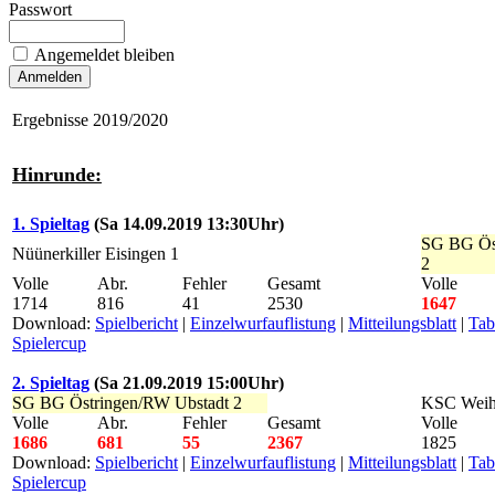
Passwort
Angemeldet bleiben
Ergebnisse 2019/2020
Hinrunde:
1. Spieltag
(Sa 14.09.2019 13:30Uhr)
SG BG Ös
Nüünerkiller Eisingen 1
2
Volle
Abr.
Fehler
Gesamt
Volle
1714
816
41
2530
1647
Download:
Spielbericht
|
Einzelwurfauflistung
|
Mitteilungsblatt
|
Tab
Spielercup
2. Spieltag
(Sa 21.09.2019 15:00Uhr)
SG BG Östringen/RW Ubstadt 2
KSC Weih
Volle
Abr.
Fehler
Gesamt
Volle
1686
681
55
2367
1825
Download:
Spielbericht
|
Einzelwurfauflistung
|
Mitteilungsblatt
|
Tab
Spielercup