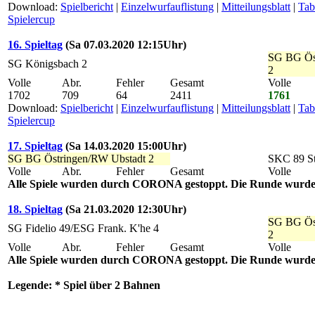
Download:
Spielbericht
|
Einzelwurfauflistung
|
Mitteilungsblatt
|
Tab
Spielercup
16. Spieltag
(Sa 07.03.2020 12:15Uhr)
SG BG Ös
SG Königsbach 2
2
Volle
Abr.
Fehler
Gesamt
Volle
1702
709
64
2411
1761
Download:
Spielbericht
|
Einzelwurfauflistung
|
Mitteilungsblatt
|
Tab
Spielercup
17. Spieltag
(Sa 1
4.
03.2020 1
5
:00Uhr)
SG BG Östringen/RW Ubstadt 2
SKC 89 St
Volle
Abr.
Fehler
Gesamt
Volle
Alle Spiele wurden durch CORONA gestoppt. Die Runde wurde
18. Spieltag
(Sa 21.03.2020 12:30Uhr)
SG BG Ös
SG Fidelio 49/ESG Frank. K'he 4
2
Volle
Abr.
Fehler
Gesamt
Volle
Alle Spiele wurden durch CORONA gestoppt. Die Runde wurde
Legende: * Spiel über 2 Bahnen