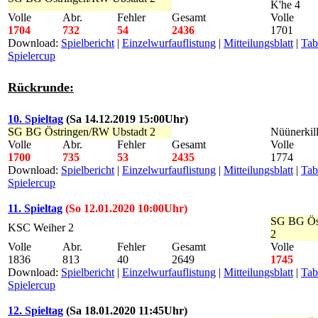
K'he 4
Volle
Abr.
Fehler
Gesamt
Volle
1704
732
54
2436
1701
Download:
Spielbericht
|
Einzelwurfauflistung
|
Mitteilungsblatt
|
Tab
Spielercup
Rückrunde:
10. Spieltag
(Sa 14.12.2019 15:00Uhr)
SG BG Östringen/RW Ubstadt 2
Nüünerkill
Volle
Abr.
Fehler
Gesamt
Volle
1700
735
53
2435
1774
Download:
Spielbericht
|
Einzelwurfauflistung
|
Mitteilungsblatt
|
Tab
Spielercup
11. Spieltag
(So 12.01.2020 10:00Uhr)
SG BG Ös
KSC Weiher 2
2
Volle
Abr.
Fehler
Gesamt
Volle
1836
813
40
2649
1745
Download:
Spielbericht
|
Einzelwurfauflistung
|
Mitteilungsblatt
|
Tab
Spielercup
12. Spieltag
(Sa 18.01.2020 11:45Uhr)