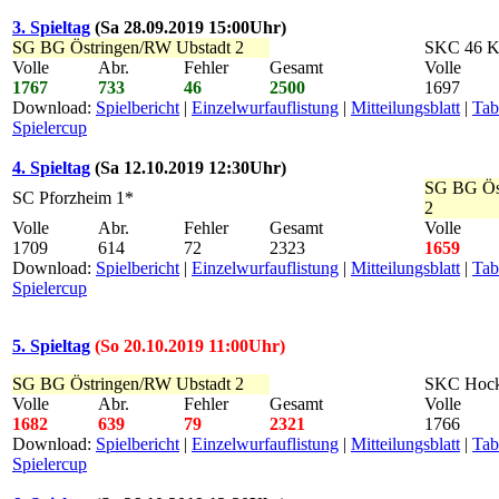
3. Spieltag
(Sa 28.09.2019 15:00Uhr)
SG BG Östringen/RW Ubstadt 2
SKC 46 K
Volle
Abr.
Fehler
Gesamt
Volle
1767
733
46
2500
1697
Download:
Spielbericht
|
Einzelwurfauflistung
|
Mitteilungsblatt
|
Tab
Spielercup
4. Spieltag
(Sa 12.10.2019 12:30Uhr)
SG BG Ös
SC Pforzheim 1*
2
Volle
Abr.
Fehler
Gesamt
Volle
1709
614
72
2323
1659
Download:
Spielbericht
|
Einzelwurfauflistung
|
Mitteilungsblatt
|
Tab
Spielercup
5. Spieltag
(So 20.10.2019 11:00Uhr)
SG BG Östringen/RW Ubstadt 2
SKC Hock
Volle
Abr.
Fehler
Gesamt
Volle
1682
639
79
2321
1766
Download:
Spielbericht
|
Einzelwurfauflistung
|
Mitteilungsblatt
|
Tab
Spielercup