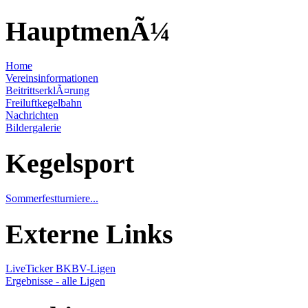
HauptmenÃ¼
Home
Vereinsinformationen
BeitrittserklÃ¤rung
Freiluftkegelbahn
Nachrichten
Bildergalerie
Kegelsport
Sommerfestturniere...
Externe Links
LiveTicker BKBV-Ligen
Ergebnisse - alle Ligen