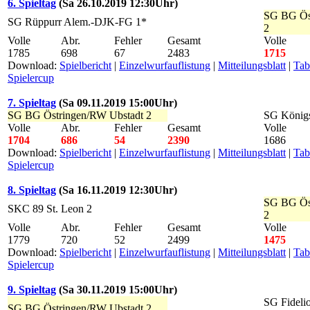
6. Spieltag
(Sa 26.10.2019 12:30Uhr)
SG BG Ös
SG Rüppurr Alem.-DJK-FG 1*
2
Volle
Abr.
Fehler
Gesamt
Volle
1785
698
67
2483
1715
Download:
Spielbericht
|
Einzelwurfauflistung
|
Mitteilungsblatt
|
Tab
Spielercup
7. Spieltag
(Sa 09.11.2019 15:00Uhr)
SG BG Östringen/RW Ubstadt 2
SG König
Volle
Abr.
Fehler
Gesamt
Volle
1704
686
54
2390
1686
Download:
Spielbericht
|
Einzelwurfauflistung
|
Mitteilungsblatt
|
Tab
Spielercup
8. Spieltag
(Sa 16.11.2019 12:30Uhr)
SG BG Ös
SKC 89 St. Leon 2
2
Volle
Abr.
Fehler
Gesamt
Volle
1779
720
52
2499
1475
Download:
Spielbericht
|
Einzelwurfauflistung
|
Mitteilungsblatt
|
Tab
Spielercup
9. Spieltag
(Sa 30.11.2019 15:00Uhr)
SG Fideli
SG BG Östringen/RW Ubstadt 2