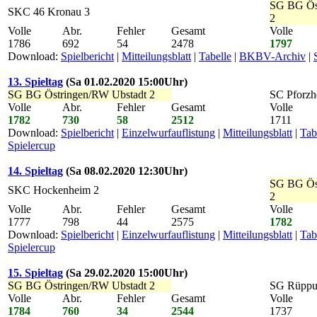
SG BG Ös
SKC 46 Kronau 3
2
Volle
Abr.
Fehler
Gesamt
Volle
1786
692
54
2478
1797
Download:
Spielbericht
|
Mitteilungsblatt
|
Tabelle
|
BKBV-Archiv
|
13. Spieltag
(Sa 01.02.2020 15:00Uhr)
SG BG Östringen/RW Ubstadt 2
SC Pforzh
Volle
Abr.
Fehler
Gesamt
Volle
1782
730
58
2512
1711
Download:
Spielbericht
|
Einzelwurfauflistung
|
Mitteilungsblatt
|
Tab
Spielercup
14. Spieltag
(Sa 08.02.2020 12:30Uhr)
SG BG Ös
SKC Hockenheim 2
2
Volle
Abr.
Fehler
Gesamt
Volle
1777
798
44
2575
1782
Download:
Spielbericht
|
Einzelwurfauflistung
|
Mitteilungsblatt
|
Tab
Spielercup
15. Spieltag
(Sa 29.02.2020 15:00Uhr)
SG BG Östringen/RW Ubstadt 2
SG Rüppu
Volle
Abr.
Fehler
Gesamt
Volle
1784
760
34
2544
1737