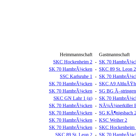
Heimmannschaft
Gastmannschaft
SKC Hockenheim 2
-
SK 70 HambrÃ¼c
SK 70 HambrÃ¼cken
-
SKC 89 St. Leon 2
SSC Karlsruhe 1
-
SK 70 HambrÃ¼c
SK 70 HambrÃ¼cken
-
SKC A9 AltluÃŸh
SK 70 HambrÃ¼cken
-
SG BG Ã–stringen
SKC GN Lahr 1 (g)
-
SK 70 HambrÃ¼c
SK 70 HambrÃ¼cken
-
NÃ¼Ã¼nerkiller E
SK 70 HambrÃ¼cken
-
SG KÃ¶nigsbach 
SK 70 HambrÃ¼cken
-
KSC Weiher 2
SK 70 HambrÃ¼cken
-
SKC Hockenheim 
SKC 89 St. Leon 2
-
SK 70 HambrÃ¼c