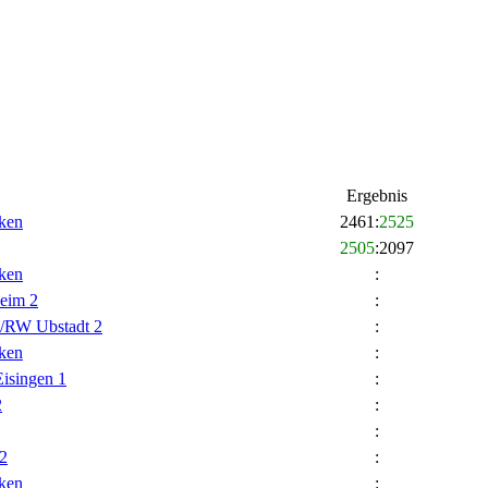
Ergebnis
ken
2461
:
2525
2505
:
2097
ken
:
eim 2
:
/RW Ubstadt 2
:
ken
:
isingen 1
:
2
:
:
2
:
ken
: