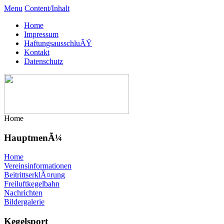
Menu
Content/Inhalt
Home
Impressum
HaftungsausschluÃŸ
Kontakt
Datenschutz
Home
HauptmenÃ¼
Home
Vereinsinformationen
BeitrittserklÃ¤rung
Freiluftkegelbahn
Nachrichten
Bildergalerie
Kegelsport