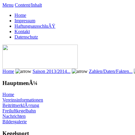
Menu
Content/Inhalt
Home
Impressum
HaftungsausschluÃŸ
Kontakt
Datenschutz
Home
Saison 2013/2014...
Zahlen/Daten/Fakten...
HauptmenÃ¼
Home
Vereinsinformationen
BeitrittserklÃ¤rung
Freiluftkegelbahn
Nachrichten
Bildergalerie
Kegelsport