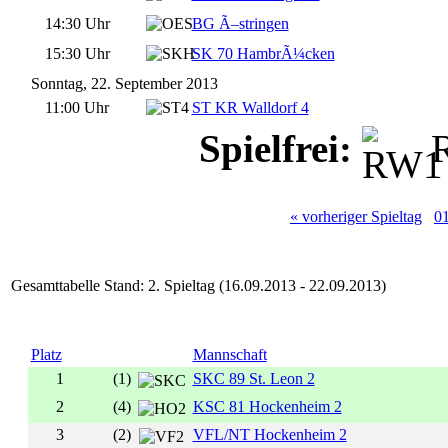
14:30 Uhr
BG Ã–stringen
15:30 Uhr
SK 70 HambrÃ¼cken
Sonntag, 22. September 2013
11:00 Uhr
ST KR Walldorf 4
Spielfrei:
R
« vorheriger Spieltag
0
Gesamttabelle Stand: 2. Spieltag (16.09.2013 - 22.09.2013)
Platz
Mannschaft
1
(1)
SKC 89 St. Leon 2
2
(4)
KSC 81 Hockenheim 2
3
(2)
VFL/NT Hockenheim 2