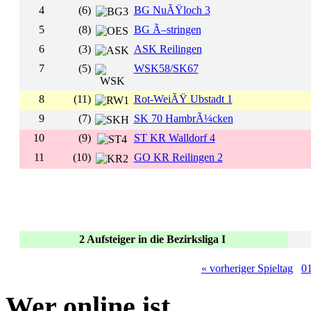
4
(6)
BG NuÃŸloch 3
5
(8)
BG Ã–stringen
6
(3)
ASK Reilingen
7
(5)
WSK58/SK67
8
(11)
Rot-WeiÃŸ Ubstadt 1
9
(7)
SK 70 HambrÃ¼cken
10
(9)
ST KR Walldorf 4
11
(10)
GO KR Reilingen 2
2 Aufsteiger in die Bezirksliga I
« vorheriger Spieltag
0
Wer online ist