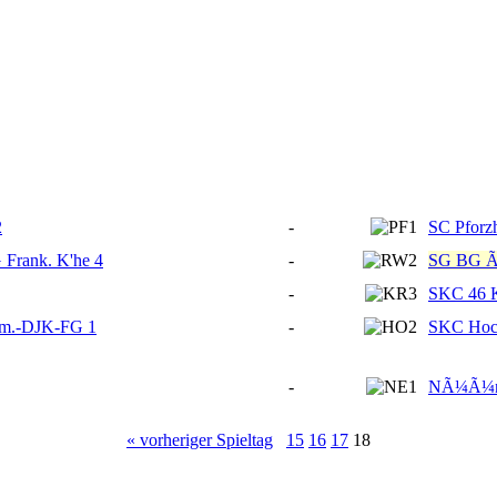
2
-
SC Pforz
 Frank. K'he 4
-
SG BG Ã–
-
SKC 46 K
m.-DJK-FG 1
-
SKC Hoc
-
NÃ¼Ã¼ner
« vorheriger Spieltag
15
16
17
18