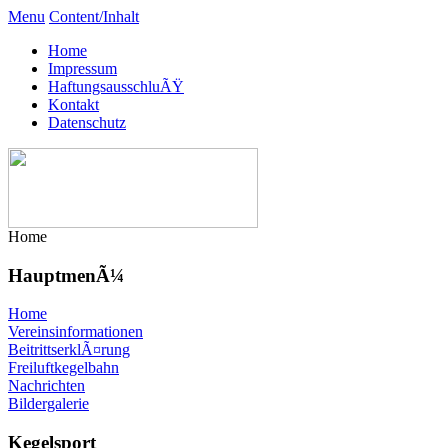
Menu
Content/Inhalt
Home
Impressum
HaftungsausschluÃŸ
Kontakt
Datenschutz
Home
HauptmenÃ¼
Home
Vereinsinformationen
BeitrittserklÃ¤rung
Freiluftkegelbahn
Nachrichten
Bildergalerie
Kegelsport