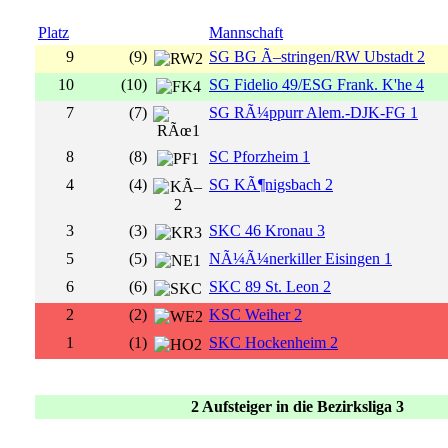
Platz
Mannschaft
9
(9)
SG BG Ã–stringen/RW Ubstadt 2
10
(10)
SG Fidelio 49/ESG Frank. K'he 4
7
(7)
SG RÃ¼ppurr Alem.-DJK-FG 1
8
(8)
SC Pforzheim 1
4
(4)
SG KÃ¶nigsbach 2
3
(3)
SKC 46 Kronau 3
5
(5)
NÃ¼Ã¼nerkiller Eisingen 1
6
(6)
SKC 89 St. Leon 2
2
(2)
KSC Weiher 2
1
(1)
SKC Hockenheim 2
2 Aufsteiger in die Bezirksliga 3