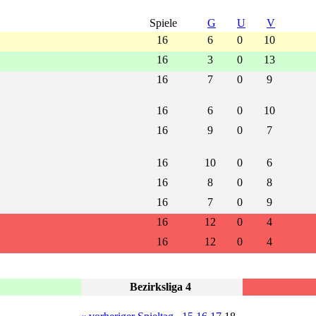
Spiele
G
U
V
16
6
0
10
16
3
0
13
16
7
0
9
16
6
0
10
16
9
0
7
16
10
0
6
16
8
0
8
16
7
0
9
16
12
0
4
16
12
0
4
Bezirksliga 4