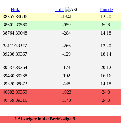
Holz
Diff.
Punkte
38355:39696
-1341
12:20
38601:39560
-959
6:26
38764:39048
-284
14:18
38111:38377
-266
12:20
39238:39367
-129
18:14
39537:39364
173
20:12
39430:39238
192
16:16
39320:38872
448
14:18
40382:39359
1023
24:8
40459:39316
1143
24:8
2 Absteiger in die Bezirksliga 5