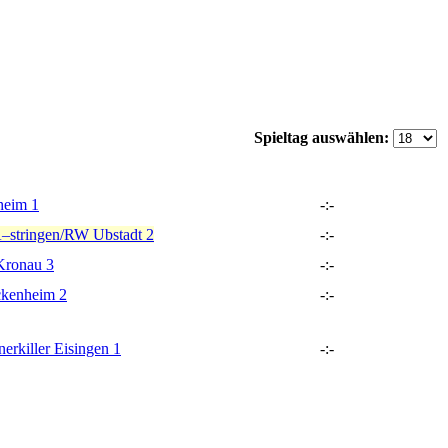
Spieltag auswählen:
heim 1
-
:
-
stringen/RW Ubstadt 2
-
:
-
ronau 3
-
:
-
kenheim 2
-
:
-
killer Eisingen 1
-
:
-