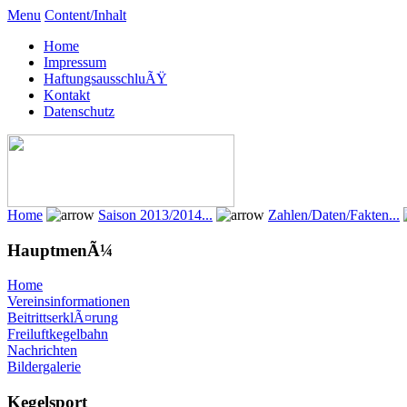
Menu
Content/Inhalt
Home
Impressum
HaftungsausschluÃŸ
Kontakt
Datenschutz
Home
Saison 2013/2014...
Zahlen/Daten/Fakten...
HauptmenÃ¼
Home
Vereinsinformationen
BeitrittserklÃ¤rung
Freiluftkegelbahn
Nachrichten
Bildergalerie
Kegelsport