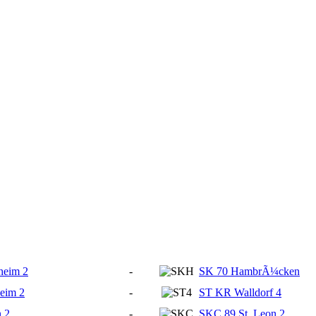
eim 2
-
SK 70 HambrÃ¼cken
eim 2
-
ST KR Walldorf 4
 2
-
SKC 89 St. Leon 2