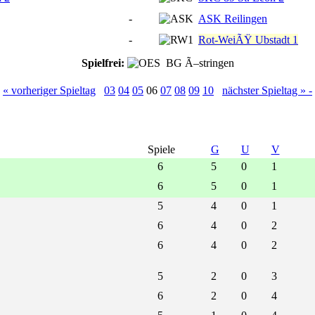
-
ASK Reilingen
-
Rot-WeiÃŸ Ubstadt 1
Spielfrei:
BG Ã–stringen
« vorheriger Spieltag
03
04
05
06
07
08
09
10
nächster Spieltag » -
Spiele
G
U
V
6
5
0
1
6
5
0
1
5
4
0
1
6
4
0
2
6
4
0
2
5
2
0
3
6
2
0
4