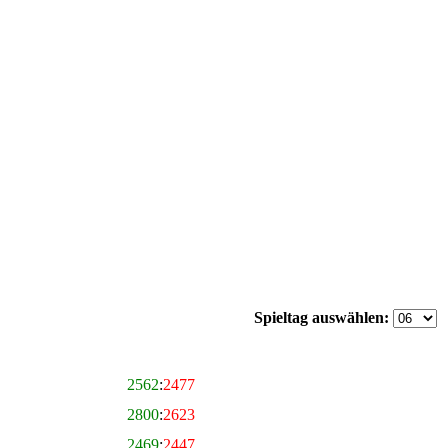
Spieltag auswählen:
2562
:
2477
2800
:
2623
2469
:
2447