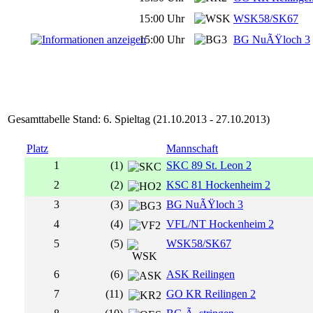
15:00 Uhr
WSK58/SK67
15:00 Uhr
BG NuÃŸloch 3
Gesamttabelle Stand: 6. Spieltag (21.10.2013 - 27.10.2013)
Platz
Mannschaft
1
(1)
SKC 89 St. Leon 2
2
(2)
KSC 81 Hockenheim 2
3
(3)
BG NuÃŸloch 3
4
(4)
VFL/NT Hockenheim 2
5
(5)
WSK58/SK67
6
(6)
ASK Reilingen
7
(11)
GO KR Reilingen 2