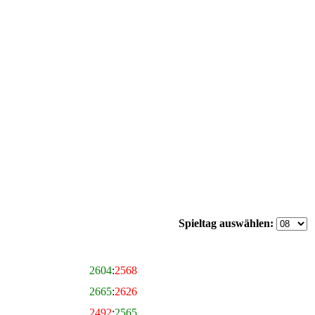
Spieltag auswählen:
2604
:
2568
2665
:
2626
2492
:
2565