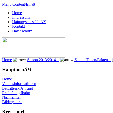
Menu
Content/Inhalt
Home
Impressum
HaftungsausschluÃŸ
Kontakt
Datenschutz
Home
Saison 2013/2014...
Zahlen/Daten/Fakten...
HauptmenÃ¼
Home
Vereinsinformationen
BeitrittserklÃ¤rung
Freiluftkegelbahn
Nachrichten
Bildergalerie
Kegelsport