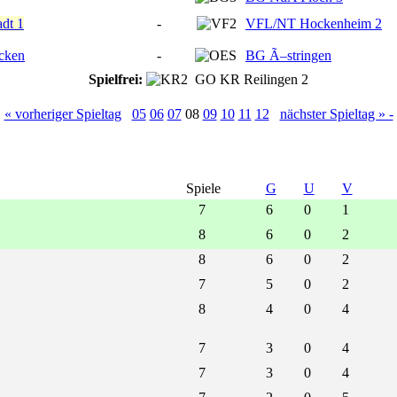
dt 1
-
VFL/NT Hockenheim 2
cken
-
BG Ã–stringen
Spielfrei:
GO KR Reilingen 2
« vorheriger Spieltag
05
06
07
08
09
10
11
12
nächster Spieltag » -
Spiele
G
U
V
7
6
0
1
8
6
0
2
8
6
0
2
7
5
0
2
8
4
0
4
7
3
0
4
7
3
0
4