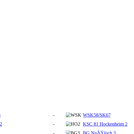
4
-
WSK58/SK67
2
-
KSC 81 Hockenheim 2
-
BG NuÃŸloch 3