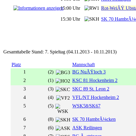
15:00 Uhr
Rot-WeiÃŸ Ubsta
15:30 Uhr
SK 70 HambrÃ¼
Gesamttabelle Stand: 7. Spieltag (04.11.2013 - 10.11.2013)
Platz
Mannschaft
1
(2)
BG NuÃŸloch 3
2
(1)
KSC 81 Hockenheim 2
3
(3)
SKC 89 St. Leon 2
4
(4)
VFL/NT Hockenheim 2
5
(5)
WSK58/SK67
6
(8)
SK 70 HambrÃ¼cken
7
(6)
ASK Reilingen