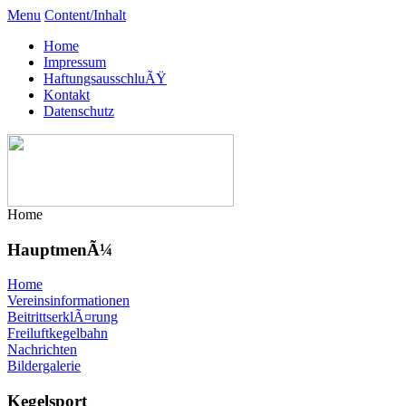
Menu
Content/Inhalt
Home
Impressum
HaftungsausschluÃŸ
Kontakt
Datenschutz
Home
HauptmenÃ¼
Home
Vereinsinformationen
BeitrittserklÃ¤rung
Freiluftkegelbahn
Nachrichten
Bildergalerie
Kegelsport