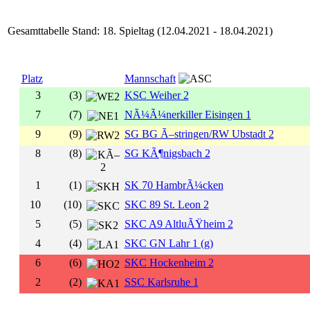
Gesamttabelle Stand: 18. Spieltag (12.04.2021 - 18.04.2021)
Platz
Mannschaft
3
(3)
KSC Weiher 2
7
(7)
NÃ¼Ã¼nerkiller Eisingen 1
9
(9)
SG BG Ã–stringen/RW Ubstadt 2
8
(8)
SG KÃ¶nigsbach 2
1
(1)
SK 70 HambrÃ¼cken
10
(10)
SKC 89 St. Leon 2
5
(5)
SKC A9 AltluÃŸheim 2
4
(4)
SKC GN Lahr 1 (g)
6
(6)
SKC Hockenheim 2
2
(2)
SSC Karlsruhe 1