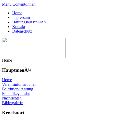
Menu
Content/Inhalt
Home
Impressum
HaftungsausschluÃŸ
Kontakt
Datenschutz
Home
HauptmenÃ¼
Home
Vereinsinformationen
BeitrittserklÃ¤rung
Freiluftkegelbahn
Nachrichten
Bildergalerie
Kegelsport