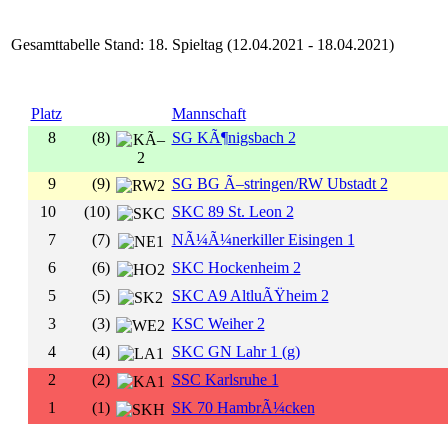
Gesamttabelle Stand: 18. Spieltag (12.04.2021 - 18.04.2021)
Platz
Mannschaft
8
(8)
SG KÃ¶nigsbach 2
9
(9)
SG BG Ã–stringen/RW Ubstadt 2
10
(10)
SKC 89 St. Leon 2
7
(7)
NÃ¼Ã¼nerkiller Eisingen 1
6
(6)
SKC Hockenheim 2
5
(5)
SKC A9 AltluÃŸheim 2
3
(3)
KSC Weiher 2
4
(4)
SKC GN Lahr 1 (g)
2
(2)
SSC Karlsruhe 1
1
(1)
SK 70 HambrÃ¼cken