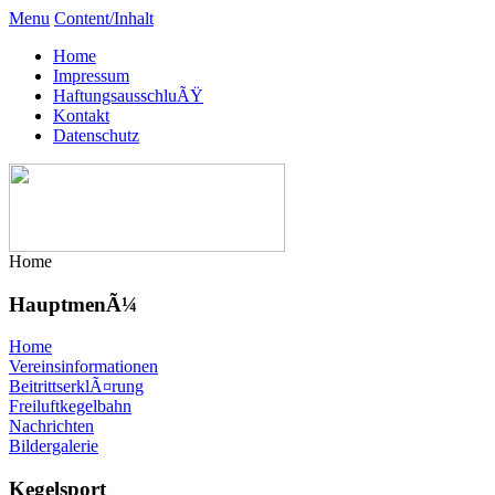
Menu
Content/Inhalt
Home
Impressum
HaftungsausschluÃŸ
Kontakt
Datenschutz
Home
HauptmenÃ¼
Home
Vereinsinformationen
BeitrittserklÃ¤rung
Freiluftkegelbahn
Nachrichten
Bildergalerie
Kegelsport