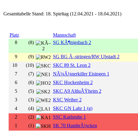
Gesamttabelle Stand: 18. Spieltag (12.04.2021 - 18.04.2021)
Platz
Mannschaft
8
(8)
SG KÃ¶nigsbach 2
9
(9)
SG BG Ã–stringen/RW Ubstadt 2
10
(10)
SKC 89 St. Leon 2
7
(7)
NÃ¼Ã¼nerkiller Eisingen 1
6
(6)
SKC Hockenheim 2
5
(5)
SKC A9 AltluÃŸheim 2
3
(3)
KSC Weiher 2
4
(4)
SKC GN Lahr 1 (g)
2
(2)
SSC Karlsruhe 1
1
(1)
SK 70 HambrÃ¼cken