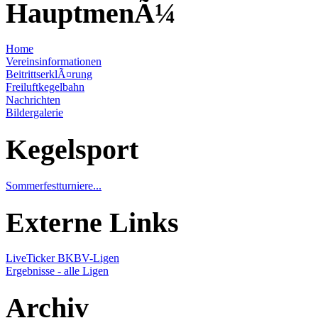
HauptmenÃ¼
Home
Vereinsinformationen
BeitrittserklÃ¤rung
Freiluftkegelbahn
Nachrichten
Bildergalerie
Kegelsport
Sommerfestturniere...
Externe Links
LiveTicker BKBV-Ligen
Ergebnisse - alle Ligen
Archiv